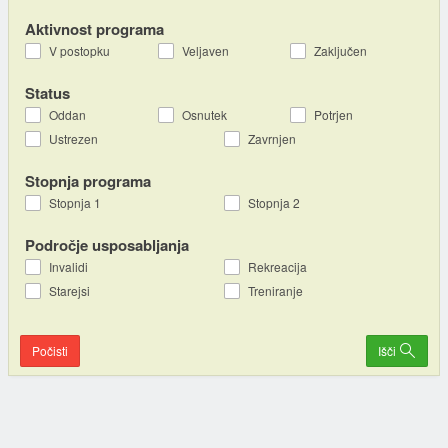
Aktivnost programa
V postopku
Veljaven
Zaključen
Status
Oddan
Osnutek
Potrjen
Ustrezen
Zavrnjen
Stopnja programa
Stopnja 1
Stopnja 2
Področje usposabljanja
Invalidi
Rekreacija
Starejsi
Treniranje
Počisti
Išči