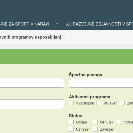
ŠINE ZA ŠPORT V NARAVI
6.3.RAZVOJNE DEJAVNOSTI V Š
ljavnih programov usposabljanj
Športna panoga
Aktivnost programa
V postopku
Veljaven
Zak
Status
Oddan
Osnutek
Potrj
Ustrezen
Zavrnjen