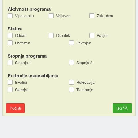
Aktivnost programa
V postopku
Veljaven
Zaključen
Status
Oddan
Osnutek
Potrjen
Ustrezen
Zavrnjen
Stopnja programa
Stopnja 1
Stopnja 2
Področje usposabljanja
Invalidi
Rekreacija
Starejsi
Treniranje
Počisti
Išči