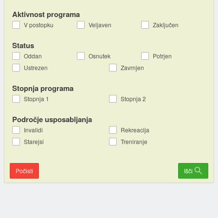
Aktivnost programa
V postopku
Veljaven
Zaključen
Status
Oddan
Osnutek
Potrjen
Ustrezen
Zavrnjen
Stopnja programa
Stopnja 1
Stopnja 2
Področje usposabljanja
Invalidi
Rekreacija
Starejsi
Treniranje
Počisti
Išči