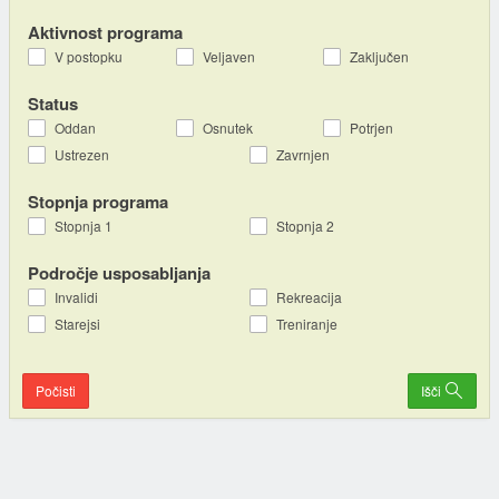
Aktivnost programa
V postopku
Veljaven
Zaključen
Status
Oddan
Osnutek
Potrjen
Ustrezen
Zavrnjen
Stopnja programa
Stopnja 1
Stopnja 2
Področje usposabljanja
Invalidi
Rekreacija
Starejsi
Treniranje
Počisti
Išči