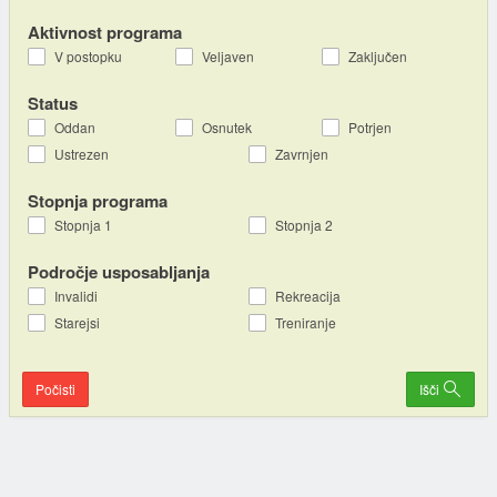
Aktivnost programa
V postopku
Veljaven
Zaključen
Status
Oddan
Osnutek
Potrjen
Ustrezen
Zavrnjen
Stopnja programa
Stopnja 1
Stopnja 2
Področje usposabljanja
Invalidi
Rekreacija
Starejsi
Treniranje
Počisti
Išči