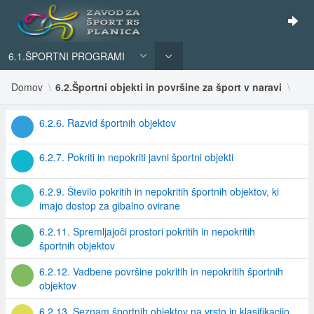
6.1.ŠPORTNI PROGRAMI
Domov
6.2.Športni objekti in površine za šport v naravi
6.2.6. Razvid športnih objektov
6.2.7. Pokriti in nepokriti javni športni objekti
6.2.9. Število pokritih in nepokritih športnih objektov, ki
imajo dostop za gibalno ovirane
6.2.11. Spremljajoči prostori pokritih in nepokritih
športnih objektov
6.2.12. Vadbene površine pokritih in nepokritih športnih
objektov
6.2.13. Seznam športnih objektov na vrsto in klasifikacijo