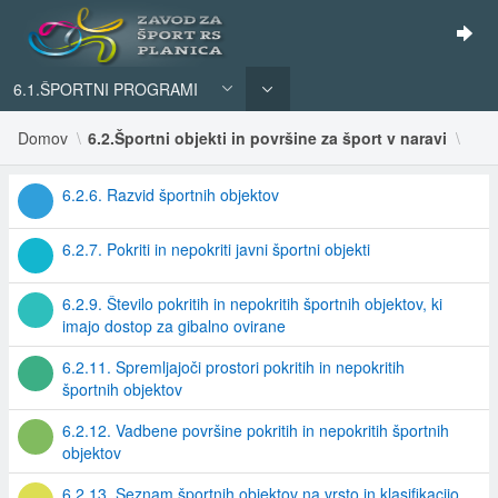
6.1.ŠPORTNI PROGRAMI
Domov
6.2.Športni objekti in površine za šport v naravi
6.2.6. Razvid športnih objektov
6.2.7. Pokriti in nepokriti javni športni objekti
6.2.9. Število pokritih in nepokritih športnih objektov, ki
imajo dostop za gibalno ovirane
6.2.11. Spremljajoči prostori pokritih in nepokritih
športnih objektov
6.2.12. Vadbene površine pokritih in nepokritih športnih
objektov
6.2.13. Seznam športnih objektov na vrsto in klasifikacijo