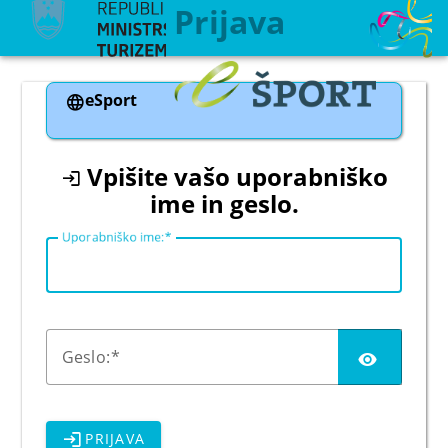
CAS
Prijava
eSport
Vpišite vašo uporabniško
ime in geslo.
U
porabniško ime:
G
eslo:
PRIJAVA