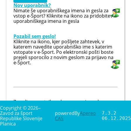
Nov uporabnik?
Nimate še uporabniškega imena in gesla za
vstop e-Šport? Kliknite na ikono za pridobitev
uporabniškega imena in gesla
Pozabil sem geslo!
Kliknite na ikono, kjer pošljete zahtevek, v
katerem navedite uporabniško ime s katerim
vstopate v e-Šport. Po elektronski pošti boste
prejeli sporocilo z novim geslom za prijavo na
e-Šport.
Zaradi varnostnih razlogov, prosimo, da
naredite odjavo in zaprete brskalnik, ko
Copyright © 2026–
zapustite spletni vir, ki je zahteval vašo
Zavod za šport
poweredBy
Apereo
7.3.2
avtentikacijo.
Republike Slovenije
CAS
06.12.2025
Planica